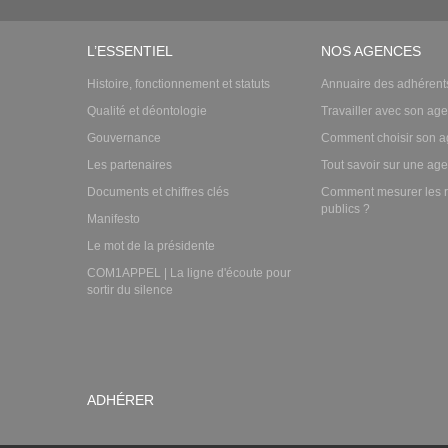
L’ESSENTIEL
NOS AGENCES
Histoire, fonctionnement et statuts
Annuaire des adhérent
Qualité et déontologie
Travailler avec son ag
Gouvernance
Comment choisir son a
Les partenaires
Tout savoir sur une ag
Documents et chiffres clés
Comment mesurer les r
publics ?
Manifesto
Le mot de la présidente
COM1APPEL | La ligne d'écoute pour
sortir du silence
ADHÉRER