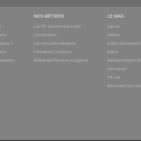
NOS MÉTIERS
LE MAG
s
Les RP, qu'est ce que c'est?
Agoras
ence
Les fonctions
Ateliers
gence ?
Les rencontres étudiants
Autres événements
ence
Formations Continues
Editos
elations
Référentiel Parcours en agence
Meilleurs Espoirs 
Non classé
PR Lab
Rencontres du cons