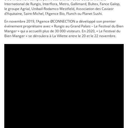
International de Rungis, Interflora, Metro, Gallimard, Bultex, Fance Galop,
le groupe Agrial, Unibail-Rodamco Westfield, Association des Caviasr
d’Aquitaine, Saint-Michel, l’Agence Bio, Flunch ou Planet Sushi.
En novembre 2019, l’Agence ØCONNECTION a développé son premier
événement propriétaire avec « Rungis au Grand Palais – Le Festival du Bien
Manger » qui a accueilli plus de 30 000 visiteurs. En 2020, « Le Festival du
Bien Manger » se déroulera à La Villette entre le 20 et le 22 novembre.