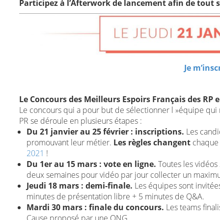
Participez à l’Afterwork de lancement afin de tout s
Je m’inscr
Le Concours des Meilleurs Espoirs Français des RP en
Le concours qui a pour but de sélectionner l »équipe qui
PR se déroule en plusieurs étapes :
Du 21 janvier au 25 février : inscriptions.
Les candi
promouvant leur métier.
Les règles changent
chaque a
2021
!
Du 1er au 15 mars : vote en ligne.
Toutes les vidéos
deux semaines pour vidéo par jour collecter un maximu
Jeudi 18 mars : demi-finale.
Les équipes sont invitées
minutes de présentation libre + 5 minutes de Q&A.
Mardi 30 mars : finale du concours.
Les teams final
Cause proposé par une ONG.