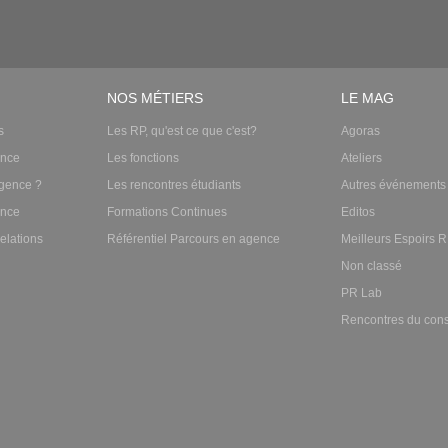
NOS MÉTIERS
LE MAG
s
Les RP, qu'est ce que c'est?
Agoras
ence
Les fonctions
Ateliers
gence ?
Les rencontres étudiants
Autres événements
ence
Formations Continues
Editos
elations
Référentiel Parcours en agence
Meilleurs Espoirs 
Non classé
PR Lab
Rencontres du cons