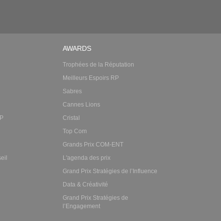
AWARDS
Trophées de la Réputation
Meilleurs Espoirs RP
Sabres
Cannes Lions
RP
Cristal
Top Com
Grands Prix COM-ENT
eil
L'agenda des prix
Grand Prix Stratégies de l’Influence
Data & Créativité
Grand Prix Stratégies de
l’Engagement