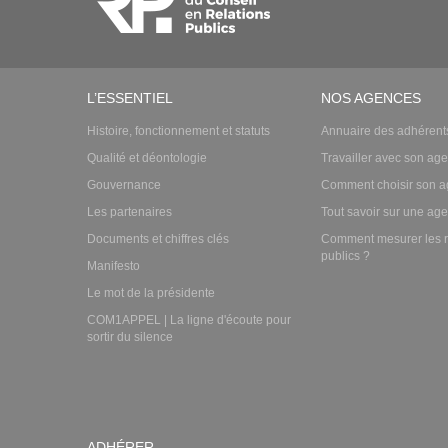
L’ESSENTIEL
NOS AGENCES
Histoire, fonctionnement et statuts
Annuaire des adhérent
Qualité et déontologie
Travailler avec son ag
Gouvernance
Comment choisir son a
Les partenaires
Tout savoir sur une ag
Documents et chiffres clés
Comment mesurer les r
publics ?
Manifesto
Le mot de la présidente
COM1APPEL | La ligne d'écoute pour
sortir du silence
ADHÉRER