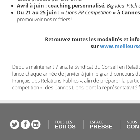
Avril à juin : coaching personnalisé.
Big Idea
,
Pitch 
Du 21 au 25 juin : «
Lions PR Competition
» à Cannes
promouvoir nos métiers !
Retrouvez toutes les modalités et in
sur
www.meilleurs
Depuis maintenant 7 ans, le Syndicat du Conseil en Relatio
lance chaque année de janvier à juin le grand concours de
Français des Relations Publics », afin de préparer la parti
competition » des Cannes Lions, dont la représentativité f
TOUS LES
ESPACE
NOUS
EDITOS
PRESSE
CON