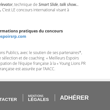
elevator
, technique de
Smart Slide
,
talk show..
.
.
C’est LE concours international visant à
formations pratiques du concours
espoirsrp.com
ns Publics, avec le soutien de ses partenaires*,
 sélection et de coaching « Meilleurs Espoirs
cipation de l’équipe française à la « Young Lions PR
rançaise est assurée par l’AACC.
MENTIONS
ADHÉRER
TACTER
LÉGALES