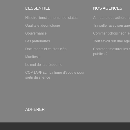
L’ESSENTIEL
NOS AGENCES
Histoire, fonctionnement et statuts
Annuaire des adhérent
Qualité et déontologie
Travailler avec son ag
Gouvernance
Comment choisir son a
Les partenaires
Tout savoir sur une ag
Documents et chiffres clés
Comment mesurer les r
publics ?
Manifesto
Le mot de la présidente
COM1APPEL | La ligne d'écoute pour
sortir du silence
ADHÉRER