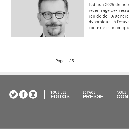
l’édition 2025 de no
recentrage des recru
rapide de l’IA généra
dynamiques à l’œuvr
contexte économique 
Page
1
/
5
TOUS LES
ESPACE
NOUS
EDITOS
PRESSE
CON