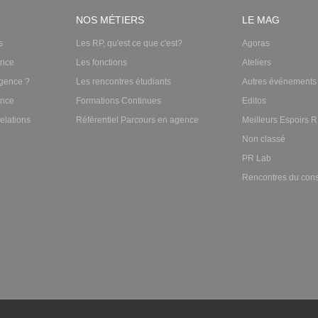
NOS MÉTIERS
LE MAG
s
Les RP, qu'est ce que c'est?
Agoras
ence
Les fonctions
Ateliers
gence ?
Les rencontres étudiants
Autres événements
ence
Formations Continues
Editos
elations
Référentiel Parcours en agence
Meilleurs Espoirs 
Non classé
PR Lab
Rencontres du cons