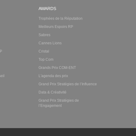
AWARDS
Trophées de la Réputation
Meilleurs Espoirs RP
Sabres
Cannes Lions
RP
Cristal
Top Com
Grands Prix COM-ENT
eil
L'agenda des prix
Grand Prix Stratégies de l’Influence
Data & Créativité
Grand Prix Stratégies de
l’Engagement