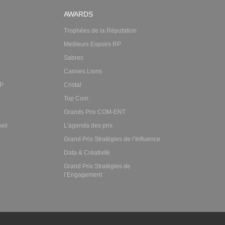
AWARDS
Trophées de la Réputation
Meilleurs Espoirs RP
Sabres
Cannes Lions
RP
Cristal
Top Com
Grands Prix COM-ENT
eil
L'agenda des prix
Grand Prix Stratégies de l’Influence
Data & Créativité
Grand Prix Stratégies de
l’Engagement