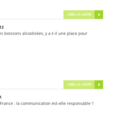
LIRE LA SUITE
12
 boissons alcoolisées, y a-t-il une place pour
LIRE LA SUITE
1
rance : la communication est-elle responsable ?