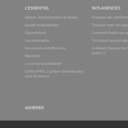
L’ESSENTIEL
NOS AGENCES
Histoire, fonctionnement et statuts
Annuaire des adhérent
Qualité et déontologie
Travailler avec son ag
Gouvernance
Comment choisir son a
Les partenaires
Tout savoir sur une ag
Documents et chiffres clés
Comment mesurer les r
publics ?
Manifesto
Le mot de la présidente
COM1APPEL | La ligne d'écoute pour
sortir du silence
ADHÉRER