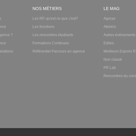
NOS MÉTIERS
LE MAG
s
Les RP, qu'est ce que c'est?
Agoras
ence
Les fonctions
Ateliers
gence ?
Les rencontres étudiants
Autres événements
ence
Formations Continues
Editos
elations
Référentiel Parcours en agence
Meilleurs Espoirs 
Non classé
PR Lab
Rencontres du cons